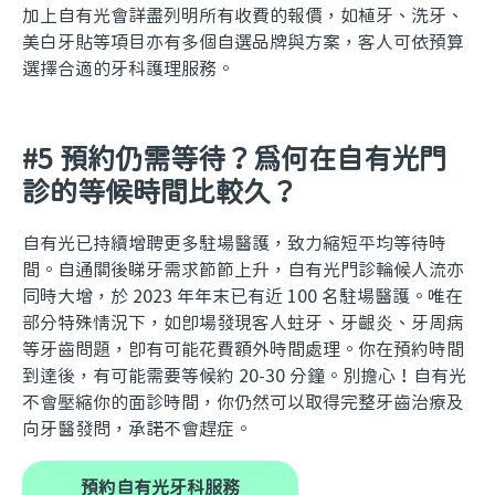
加上自有光會詳盡列明所有收費的報價，如植牙、洗牙、
美白牙貼等項目亦有多個自選品牌與方案，客人可依預算
選擇合適的牙科護理服務。
#5 預約仍需等待？為何在自有光門
診的等候時間比較久？
自有光已持續增聘更多駐場醫護，致力縮短平均等待時
間。自通關後睇牙需求節節上升，自有光門診輪候人流亦
同時大增，於 2023 年年末已有近 100 名駐場醫護。唯在
部分特殊情況下，如即場發現客人蛀牙、牙齦炎、牙周病
等牙齒問題，即有可能花費額外時間處理。你在預約時間
到達後，有可能需要等候約 20-30 分鐘。別擔心！自有光
不會壓縮你的面診時間，你仍然可以取得完整牙齒治療及
向牙醫發問，承諾不會趕症。
預約自有光牙科服務