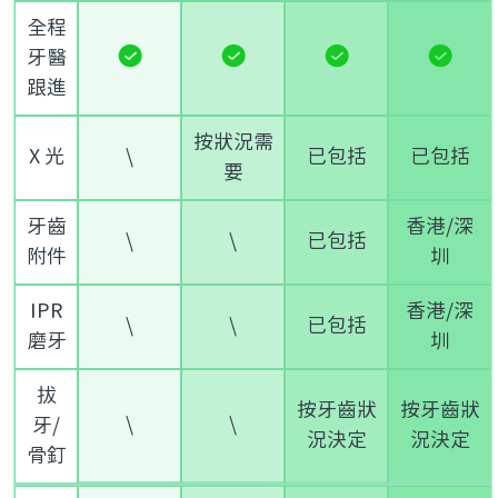
全程
牙醫
跟進
按狀況需
X 光
\
已包括
已包括
要
牙齒
香港/深
\
\
已包括
附件
圳
IPR
香港/深
\
\
已包括
磨牙
圳
拔
按牙齒狀
按牙齒狀
\
\
牙/
況決定
況決定
骨釘