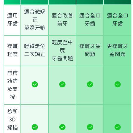
適合微矯
適用
適合改善
適合全口
適合全口
正
牙齒
前牙
牙齒
牙齒
單邊牙箍
輕度至中
複雜
輕微走位
複雜牙齒
更複雜牙
度
程度
二次矯正
問題
齒問題
牙齒問題
門市
諮詢
及支
援
診所
3D
掃描