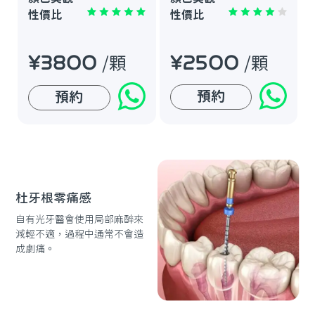
性價比
性價比
¥2500
¥3800
/顆
/顆
預約
預約
杜牙根零痛感
自有光牙醫會使用局部麻醉來
減輕不適，過程中通常不會造
成劇痛。