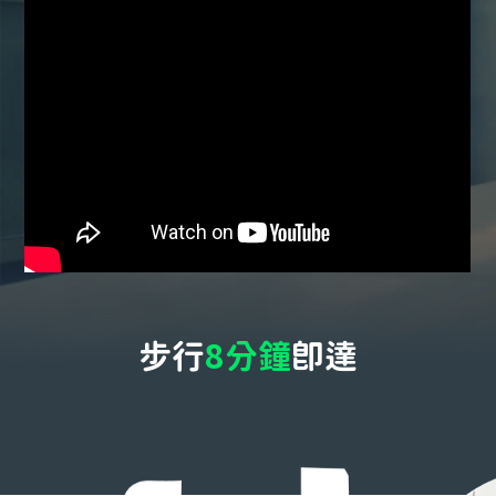
步行
8分鐘
即達