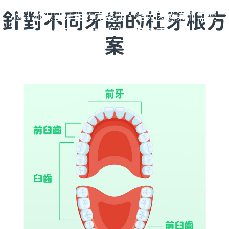
感染引起的疼痛，減輕因牙齒健康而造成的不
針對不同牙齒的杜牙根方
適，並保留牙齒的完整性，避免因感染而需要
拔牙，維護整體口腔健康。
案