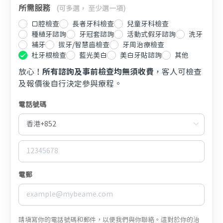
所需服務
(可多選， 至少選一項)
口腔檢查
長者牙科檢查
兒童牙科檢查
種植牙諮詢
牙冠套諮詢
活動式假牙諮詢
洗牙
補牙
拔牙/智慧齒檢查
牙周治療檢查
杜牙根檢查
藍光美白
美白牙貼諮詢
其他
放心！
所有諮詢及事前檢查均無須收費
，客人可檢查
及報價後自行決定參與療程。
電話號碼
電郵
請填寫你的電話號碼和郵件，以便我們與你聯絡。這對於你的治