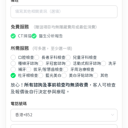
備註
免費服務
（贈送項目均無隱藏費用或最低消費）
CT掃描
醫生分析報告
所需服務
(可多選， 至少選一項)
口腔檢查
長者牙科檢查
兒童牙科檢查
種植牙諮詢
牙冠套諮詢
活動式假牙諮詢
洗牙
補牙
拔牙/智慧齒檢查
牙周治療檢查
杜牙根檢查
藍光美白
美白牙貼諮詢
其他
放心！
所有諮詢及事前檢查均無須收費
，客人可檢查
及報價後自行決定參與療程。
電話號碼