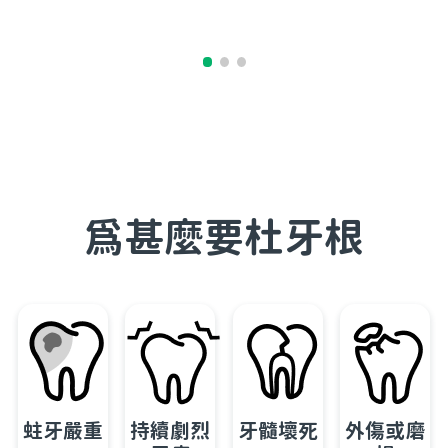
為甚麼要杜牙根
蛀牙嚴重
持續劇烈
牙髓壞死
外傷或磨