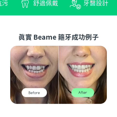
舒適佩戴
牙醫設計
真
真實 Beame 箍牙成功例子