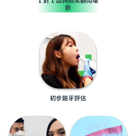
1 對 1 諮詢微笑顧問環
節
初步箍牙評估