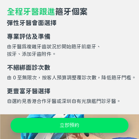
全程牙醫跟進
箍牙個案
彈性牙醫會面選擇
專業評估及準備
由牙醫為複雜牙齒狀況於開始箍牙前磨牙、
拔牙、添加牙齒附件。
不綑綁面診次數
由 0 至無限次，按客人預算調整覆診次數，降低箍牙門檻。
更豐富牙醫選擇
自選約見香港合作牙醫或深圳自有光旗艦門診牙醫。
立即預約