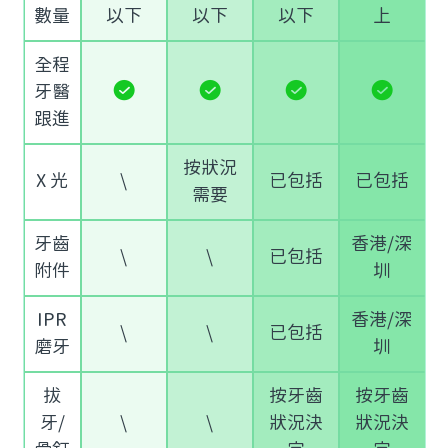
數量
以下
以下
以下
上
全程
牙醫
跟進
按狀況
X 光
\
已包括
已包括
需要
牙齒
香港/深
\
\
已包括
附件
圳
IPR
香港/深
\
\
已包括
磨牙
圳
拔
按牙齒
按牙齒
牙/
\
\
狀況決
狀況決