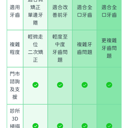
適用
矯正
適合改
適合全
適合全
牙齒
單邊牙
善前牙
口牙齒
口牙齒
箍
輕微走
輕度至
更複雜
複雜
位
中度
複雜牙
牙齒問
程度
二次矯
牙齒問
齒問題
題
正
題
門市
諮詢
及支
援
診所
3D
掃描