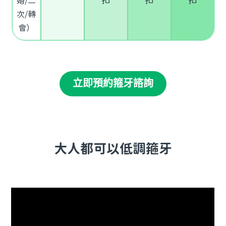
扣
扣
扣
婚/二
次/轉
會）
立即預約箍牙諮詢
大人都可以低調箍牙