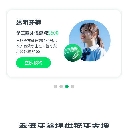
Beame
Care+
箍牙終身笑容保養
Beame
箍牙依照指示佩
戴固定器，期間發生任何
牙齒走位，可免費重啟箍
牙。
立即預約
香港牙醫提供箍牙支援