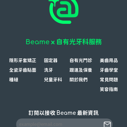
x 自有光牙科服務
Beame
隱形牙套矯正
固定器
自有光門診
美齒用品
全瓷牙齒貼面
洗牙
跟進及保養
牙齒學堂
種植
兒童牙科
關於我們
常見問題
笑容指南
訂閱以接收
Beame
最新資訊