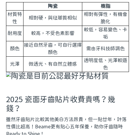
陶瓷
樹脂
材質特
相對有彈性，有機會
相對硬，與琺瑯質相似
性
脆化
較低，容易變色、卡
耐用度
較高，不受色素影響
垢
接近自然牙齒，可自行選擇
顏色
需由牙科技師調色
顏色
透明度低、光澤較遜
光澤
微透光、有自然立體感
色
2025 瓷面牙齒貼片收費貴嗎？幾
錢？
雖然牙齒貼片比較其他美白方法昂貴，但一貼廿年，計落
性價比超高！Beame更有貼心五年保養，助你牙齒隨時
Ready to Shine！