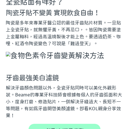
全瓷貼面有咩好？
陶瓷牙貼不變黃 實現飲食自由！
陶瓷是多年來專業牙醫公認的最佳牙齒貼片材質。一旦貼
上全瓷牙貼，就無懼牙黃，不再忌口，。皆因陶瓷需要塗
上金屬釉料，經過高溫燒製後才能上色。要透過奶茶、咖
哩、紅酒令陶瓷變色？可說是「難過登天」。
牙齒最強美白濾鏡
解決牙齒顏色問題以外，全瓷牙貼同時可以美化外觀形
狀。Beame的專業牙科技師會根據每個人的牙齒弧面和大
小，度身打磨、修造貼片，一併解決牙縫過大、長短不一
等問題，有如為牙齒開啟美顏濾鏡。即看KOL親身分享效
果！