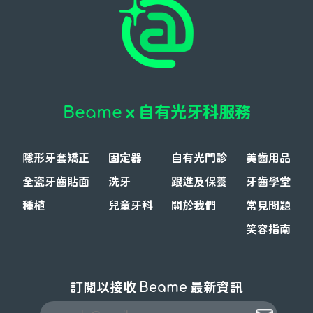
x 自有光牙科服務
Beame
隱形牙套矯正
固定器
自有光門診
美齒用品
全瓷牙齒貼面
洗牙
跟進及保養
牙齒學堂
種植
兒童牙科
關於我們
常見問題
笑容指南
訂閱以接收
Beame
最新資訊