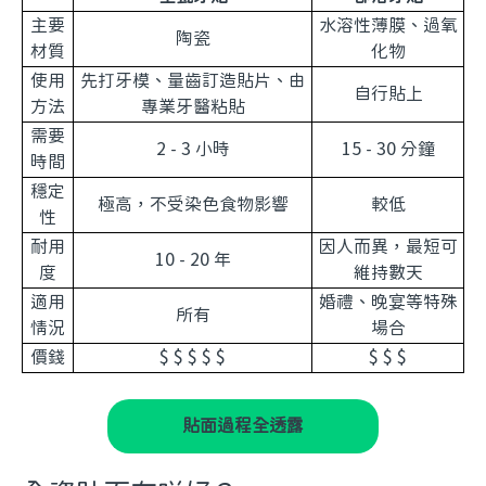
主要
水溶性薄膜、過氧
陶瓷
材質
化物
使用
先打牙模、量齒訂造貼片、由
自行貼上
方法
專業牙醫粘貼
需要
2 - 3 小時
15 - 30 分鐘
時間
穩定
極高，不受染色食物影響
較低
性
耐用
因人而異，最短可
10 - 20 年
度
維持數天
適用
婚禮、晚宴等特殊
所有
情況
場合
價錢
$ $ $ $ $
$ $ $
貼面過程全透露