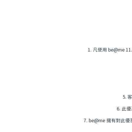
1. 凡使用 be@m
5.
6. 此
7. be@me 擁有