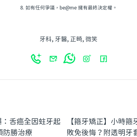
8. 如有任何爭議，be@me 擁有最終決定權。
牙科, 牙醫, 正畸, 微笑
爆：舌癌全因蛀牙起
【箍牙矯正】小時箍
牙預防勝治療
敗免後悔？附透明牙