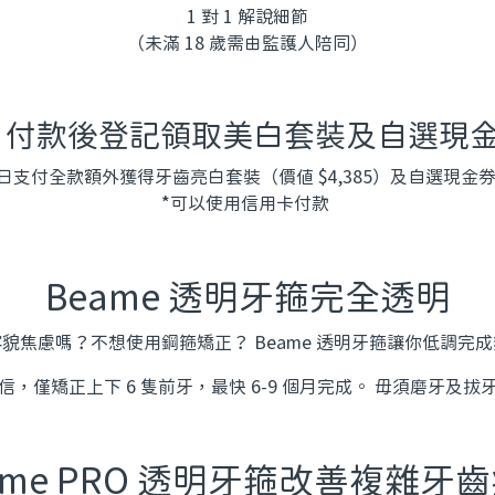
1 對 1 解說細節
（未滿 18 歲需由監護人陪同）
3 付款後登記領取美白套裝及自選現
日支付全款額外獲得牙齒亮白套裝（價值 $4,385）及自選現金
*可以使用信用卡付款
Beame 透明牙箍完全透明
貌焦慮嗎？不想使用鋼箍矯正？ Beame 透明牙箍讓你低調完
，僅矯正上下 6 隻前牙，最快 6-9 個月完成。 毋須磨牙及
ame PRO 透明牙箍改善複雜牙