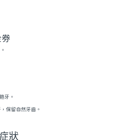
金券
券。
成箍牙。
拔牙，保留自然牙齒。
齒症狀