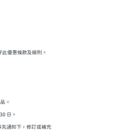
受遵守此優惠條款及細則。
禮品。
30 日。
作事先通知下，修訂或補充