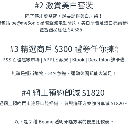
#2 激賞美白套裝
除了箍牙變整齊，還要記得美白牙齒！
包括 be@meSonic 星際聲波電動牙刷，美白牙膏及炫白亮齒
豐富禮品總值 $4,385 。
#3 精選商戶 $300 禮券任你揀
👇
P&S 百佳超級市場 | APPLE 蘋果 | Klook | Decathlon 迪卡儂
無論是逛街購物、出外旅遊、運動休閒都能大滿足！
#4 網上預約即減 $1820
經網上預約門市箍牙口腔掃描 ，參與箍牙方案即可享減 $1820
以下是 2 種 Beame 透明牙箍方案的優惠比較表。