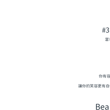
#
當
你有容
讓你的笑容更有自信
Be