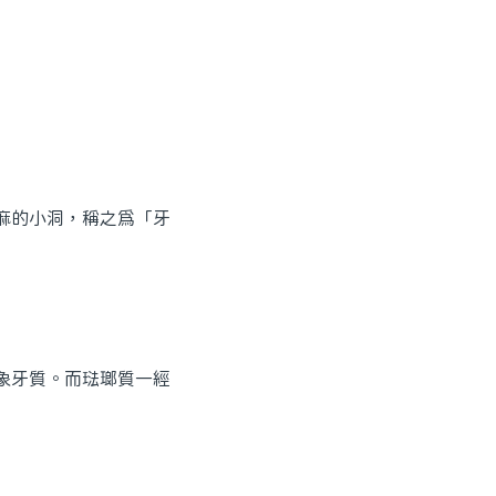
麻的小洞，稱之為「牙
象牙質。而琺瑯質一經