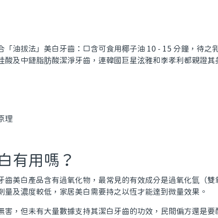
「油拔法」美白牙齒：口含可食用椰子油 10 - 15 分鐘，待
桂酸及中鏈脂肪酸潔淨牙齒，連韓國巨星泫雅和李孝利都親證其
白有用嗎？
牙齒美白產品含有過氧化物，最常見的有效成分是過氧化氫（雙
劑量及濃度較低，家居美白需要持之以恆才能達到微量效果。
無害，但未有大量數據支持其潔白牙齒的功效，民間偏方還是要