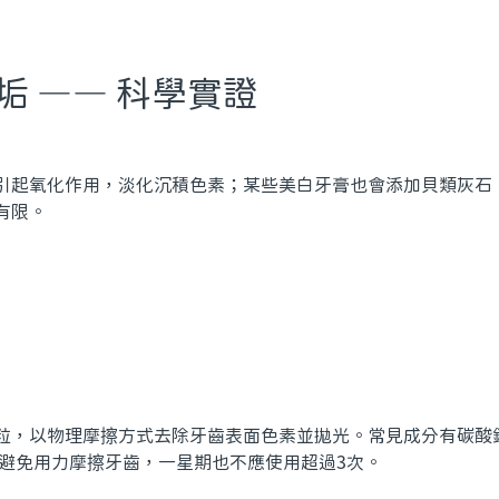
垢 —— 科學實證
引起氧化作用，淡化沉積色素；某些美白牙膏也會添加貝類灰石
有限。
粒，以物理摩擦方式去除牙齒表面色素並拋光。常見成分有碳酸
時避免用力摩擦牙齒，一星期也不應使用超過3次。