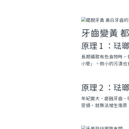
牙齒變黃 
原理 1 ：琺
長期攝取有色食物時，
小管」。微小的污漬也
原理 2 ：琺
年紀變大、磨蝕牙齒、
受損，就無法增生復原