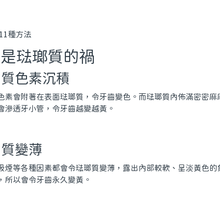
都是琺瑯質的禍
瑯質色素沉積
色素會附著在表面琺瑯質，令牙齒變色。而琺瑯質內佈滿密密麻
會滲透牙小管，令牙齒越變越黃。
瑯質變薄
吸煙等各種因素都會令琺瑯質變薄，露出內部較軟、呈淡黃色的
，所以會令牙齒永久變黃。