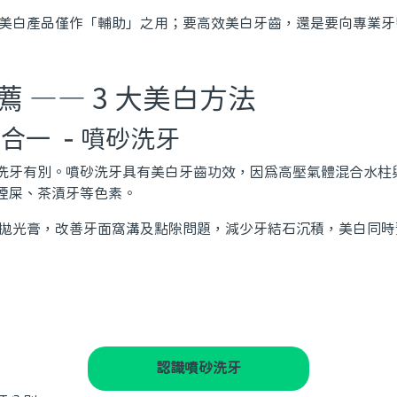
家居美白產品僅作「輔助」之用；要高效美白牙齒，還是要向專業
 —— 3 大美白方法
二合一 -
噴砂洗牙
洗牙有別。噴砂洗牙具有美白牙齒功效，因為高壓氣體混合水柱
煙屎、茶漬牙等色素。
合了拋光膏，改善牙面窩溝及點隙問題，減少牙結石沉積，美白同
認識噴砂洗牙