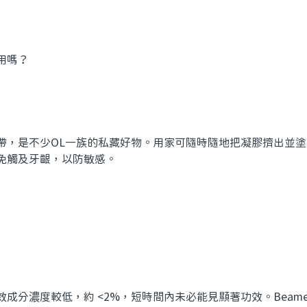
帶，是不少OL一族的私藏好物。用家可隨時隨地把凝膠擠出並
免觸及牙齦，以防敏感。
成分濃度較低，約 <2%，短時間內未必能見顯著功效。Beam