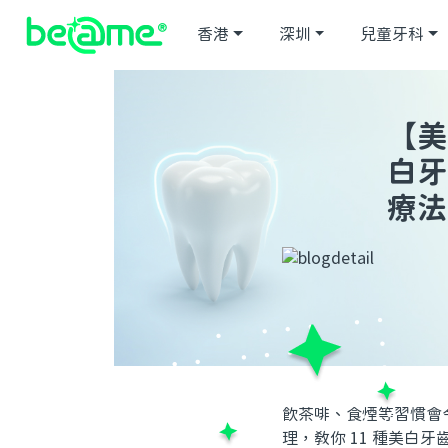
香港
深圳
兒童牙科
【美
白牙
療法
飲茶啡、食煙等習慣會令
理，教你 11 種美白