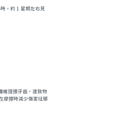
小時，約 1 星期左右見
纖維搓擦牙齒，達致物
，在摩擦時減少傷害琺瑯