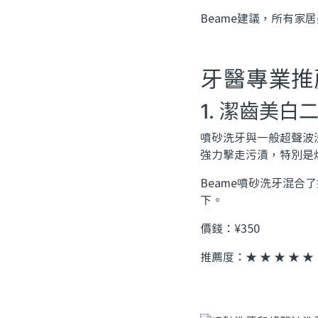
Beame建議，所有
牙醫專業推薦
1. 潔齒美白
噴砂洗牙與一般超聲波
強力擊走污漬，特別是
Beame噴砂洗牙混
下。
價錢：¥350
推薦度：★ ★ ★ ★ ★