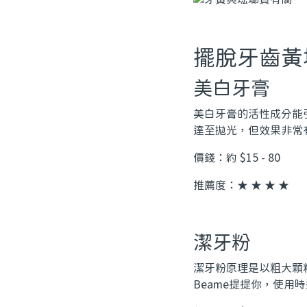
擺脫牙齒黃
美白牙膏
美白牙膏的活性成分能
達至拋光，但效果非常
價錢：約 $15 - 80
推薦度：★ ★ ★ ★
潔牙粉
潔牙粉原理是以粗大顆
Beame提提你，使用