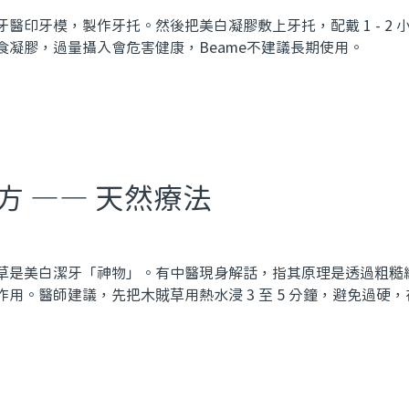
業牙醫印牙模，製作牙托。然後把美白凝膠敷上牙托，配戴 1 - 2 
食凝膠，過量攝入會危害健康，Beame不建議長期使用。
方 —— 天然療法
草是美白潔牙「神物」。有中醫現身解話，指其原理是透過粗糙
用。醫師建議，先把木賊草用熱水浸 3 至 5 分鐘，避免過硬