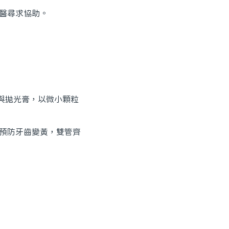
牙醫尋求協助。
與拋光膏，以微小顆粒
時預防牙齒變黃，雙管齊